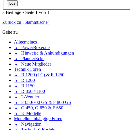
3 Beiträge • Seite
1
von
1
Zurück zu „Stammtische“
Gehe zu
Allgemeines
↳ PowerBoxer.de
↳ Hinweise & Ankündigungen
↳ PlauderEcke
↳ Neue Mitglieder
Technik-Foren
↳ R 1200 (LC) & R 1250
↳ R 1200
↳ R 1150
↳ R 850 / 1100
↳ 2-Ventiler
↳ F 650/700 GS & F 800 GS
↳ G 450, G 650 & F 650
↳ K-Modelle
Modellunabhängige Foren
↳ Navigation
↳ Technik & Basteln