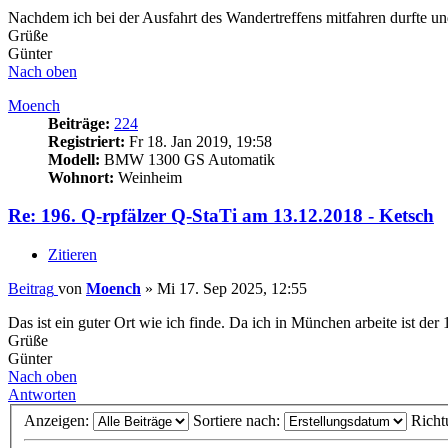
Nachdem ich bei der Ausfahrt des Wandertreffens mitfahren durfte und
Grüße
Günter
Nach oben
Moench
Beiträge:
224
Registriert:
Fr 18. Jan 2019, 19:58
Modell:
BMW 1300 GS Automatik
Wohnort:
Weinheim
Re: 196. Q-rpfälzer Q-StaTi am 13.12.2018 - Ketsch
Zitieren
Beitrag
von
Moench
»
Mi 17. Sep 2025, 12:55
Das ist ein guter Ort wie ich finde. Da ich in München arbeite ist d
Grüße
Günter
Nach oben
Antworten
Anzeigen:
Sortiere nach:
Richt