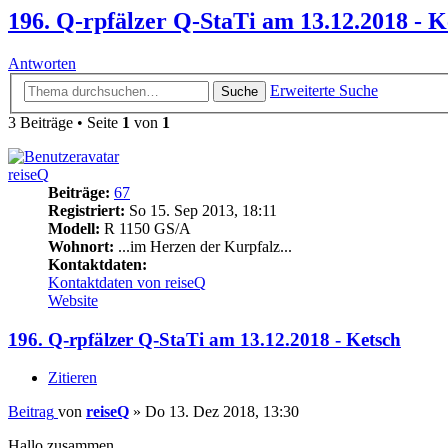
196. Q-rpfälzer Q-StaTi am 13.12.2018 - K
Antworten
Erweiterte Suche
Suche
3 Beiträge • Seite
1
von
1
reiseQ
Beiträge:
67
Registriert:
So 15. Sep 2013, 18:11
Modell:
R 1150 GS/A
Wohnort:
...im Herzen der Kurpfalz...
Kontaktdaten:
Kontaktdaten von reiseQ
Website
196. Q-rpfälzer Q-StaTi am 13.12.2018 - Ketsch
Zitieren
Beitrag
von
reiseQ
»
Do 13. Dez 2018, 13:30
Hallo zusammen,