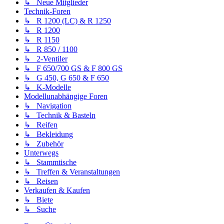
↳ Neue Mitglieder
Technik-Foren
↳ R 1200 (LC) & R 1250
↳ R 1200
↳ R 1150
↳ R 850 / 1100
↳ 2-Ventiler
↳ F 650/700 GS & F 800 GS
↳ G 450, G 650 & F 650
↳ K-Modelle
Modellunabhängige Foren
↳ Navigation
↳ Technik & Basteln
↳ Reifen
↳ Bekleidung
↳ Zubehör
Unterwegs
↳ Stammtische
↳ Treffen & Veranstaltungen
↳ Reisen
Verkaufen & Kaufen
↳ Biete
↳ Suche