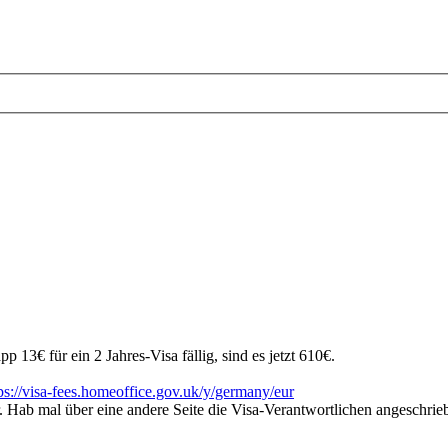
3€ für ein 2 Jahres-Visa fällig, sind es jetzt 610€.
ps://visa-fees.homeoffice.gov.uk/y/germany/eur
. Hab mal über eine andere Seite die Visa-Verantwortlichen angeschrieb