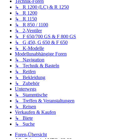
Technik-Foren
↳ R 1200 (LC) & R 1250
↳ R 1200
↳ R 1150
↳ R 850 / 1100
↳ 2-Ventiler
↳ F 650/700 GS & F 800 GS
↳ G 450, G 650 & F 650
↳ K-Modelle
Modellunabhängige Foren
↳ Navigation
↳ Technik & Basteln
↳ Reifen
↳ Bekleidung
↳ Zubehör
Unterwegs
↳ Stammtische
↳ Treffen & Veranstaltungen
↳ Reisen
Verkaufen & Kaufen
↳ Biete
↳ Suche
Foren-Übersicht