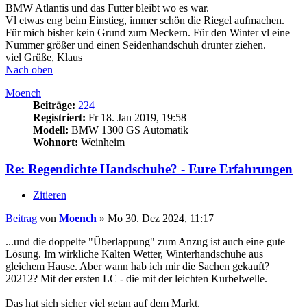
BMW Atlantis und das Futter bleibt wo es war.
Vl etwas eng beim Einstieg, immer schön die Riegel aufmachen.
Für mich bisher kein Grund zum Meckern. Für den Winter vl eine
Nummer größer und einen Seidenhandschuh drunter ziehen.
viel Grüße, Klaus
Nach oben
Moench
Beiträge:
224
Registriert:
Fr 18. Jan 2019, 19:58
Modell:
BMW 1300 GS Automatik
Wohnort:
Weinheim
Re: Regendichte Handschuhe? - Eure Erfahrungen
Zitieren
Beitrag
von
Moench
»
Mo 30. Dez 2024, 11:17
...und die doppelte "Überlappung" zum Anzug ist auch eine gute
Lösung. Im wirkliche Kalten Wetter, Winterhandschuhe aus
gleichem Hause. Aber wann hab ich mir die Sachen gekauft?
20212? Mit der ersten LC - die mit der leichten Kurbelwelle.
Das hat sich sicher viel getan auf dem Markt.