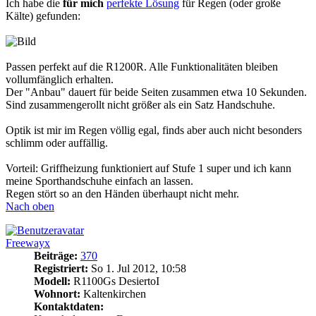
Ich habe die
für mich
perfekte Lösung
für Regen (oder große
Kälte) gefunden:
Passen perfekt auf die R1200R. Alle Funktionalitäten bleiben
vollumfänglich erhalten.
Der "Anbau" dauert für beide Seiten zusammen etwa 10 Sekunden.
Sind zusammengerollt nicht größer als ein Satz Handschuhe.
Optik ist mir im Regen völlig egal, finds aber auch nicht besonders
schlimm oder auffällig.
Vorteil: Griffheizung funktioniert auf Stufe 1 super und ich kann
meine Sporthandschuhe einfach an lassen.
Regen stört so an den Händen überhaupt nicht mehr.
Nach oben
Freewayx
Beiträge:
370
Registriert:
So 1. Jul 2012, 10:58
Modell:
R1100Gs DesiertoI
Wohnort:
Kaltenkirchen
Kontaktdaten: