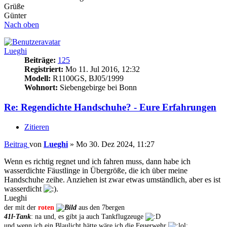
Grüße
Günter
Nach oben
Lueghi
Beiträge:
125
Registriert:
Mo 11. Jul 2016, 12:32
Modell:
R1100GS, BJ05/1999
Wohnort:
Siebengebirge bei Bonn
Re: Regendichte Handschuhe? - Eure Erfahrungen
Zitieren
Beitrag
von
Lueghi
»
Mo 30. Dez 2024, 11:27
Wenn es richtig regnet und ich fahren muss, dann habe ich
wasserdichte Fäustlinge in Übergröße, die ich über meine
Handschuhe zeihe. Anziehen ist zwar etwas umständlich, aber es ist
wasserdicht
.
Lueghi
der mit der
roten
aus den 7bergen
41l-Tank
: na und, es gibt ja auch Tankflugzeuge
und wenn ich ein Blaulicht hätte wäre ich die Feuerwehr