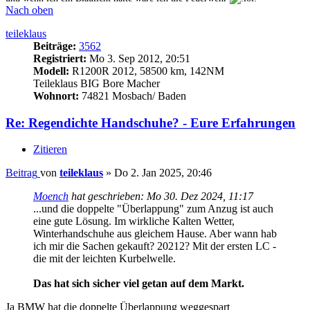
Nach oben
teileklaus
Beiträge:
3562
Registriert:
Mo 3. Sep 2012, 20:51
Modell:
R1200R 2012, 58500 km, 142NM
Teileklaus BIG Bore Macher
Wohnort:
74821 Mosbach/ Baden
Re: Regendichte Handschuhe? - Eure Erfahrungen
Zitieren
Beitrag
von
teileklaus
»
Do 2. Jan 2025, 20:46
Moench
hat geschrieben:
Mo 30. Dez 2024, 11:17
...und die doppelte "Überlappung" zum Anzug ist auch
eine gute Lösung. Im wirkliche Kalten Wetter,
Winterhandschuhe aus gleichem Hause. Aber wann hab
ich mir die Sachen gekauft? 20212? Mit der ersten LC -
die mit der leichten Kurbelwelle.
Das hat sich sicher viel getan auf dem Markt.
Ja BMW hat die doppelte Überlappung weggespart