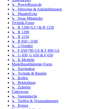
↳ PowerBoxer.de
↳ Hinweise & Ankündigungen
↳ PlauderEcke
↳ Neue Mitglieder
Technik-Foren
↳ R 1200 (LC) & R 1250
↳ R 1200
↳ R 1150
↳ R 850 / 1100
↳ 2-Ventiler
↳ F 650/700 GS & F 800 GS
↳ G 450, G 650 & F 650
↳ K-Modelle
Modellunabhängige Foren
↳ Navigation
↳ Technik & Basteln
↳ Reifen
↳ Bekleidung
↳ Zubehör
Unterwegs
↳ Stammtische
↳ Treffen & Veranstaltungen
↳ Reisen