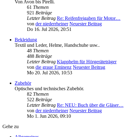
Von Avon bis Pirelli.
61
Themen
921
Beiträge
Letzter Beitrag
Re: Reifenfreigaben für Motor…
von
der niederrheiner
Neuester Beitrag
Do 16. Jul 2026, 20:51
Bekleidung
Textil und Leder, Helme, Handschuhe usw..
48
Themen
488
Beiträge
Letzter Beitrag
Klapphelm für Hörgeräteträger
von
die graue Eminenz
Neuester Beitrag
Mo 20. Jul 2026, 10:53
Zubehör
Optisches und technisches Zubehör.
82
Themen
522
Beiträge
Letzter Beitrag
Re: NEU: Buch über die Gläser…
von
der niederrheiner
Neuester Beitrag
Mo 1. Jun 2026, 09:10
Gehe zu
Allgemeines