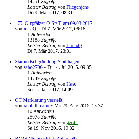
14251
Zugriffe
Letzter Beitrag
von
Fliegenjens
Do 9. Mär 2017, 08:31
175. Q-rpfälzer Q-StaTi am 09.03.2017
von
reiseQ
»
Di 7. Mär 2017, 08:16
1
Antworten
13188
Zugriffe
Letzter Beitrag
von
LinuxQ
Di 7. Mär 2017, 23:31
Stammtischgründung Stadthagen
von
sabo2706
»
Di 14. Jul 2015, 09:35
1
Antworten
14749
Zugriffe
Letzter Beitrag
von
Hase
So 15. Jan 2017, 14:09
OT-Markierung verstellt
von
ralphtillmann
»
Mo 29. Aug 2016, 13:37
10
Antworten
25978
Zugriffe
Letzter Beitrag
von
gerd_
Sa 19. Nov 2016, 19:32
BMW Motorradclub Zollernalb