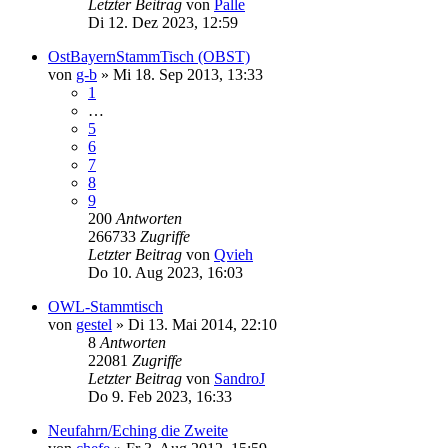
Letzter Beitrag
von
Palle
Di 12. Dez 2023, 12:59
OstBayernStammTisch (OBST)
von
g-b
»
Mi 18. Sep 2013, 13:33
1
…
5
6
7
8
9
200
Antworten
266733
Zugriffe
Letzter Beitrag
von
Qvieh
Do 10. Aug 2023, 16:03
OWL-Stammtisch
von
gestel
»
Di 13. Mai 2014, 22:10
8
Antworten
22081
Zugriffe
Letzter Beitrag
von
SandroJ
Do 9. Feb 2023, 16:33
Neufahrn/Eching die Zweite