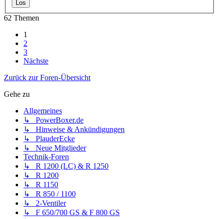
62 Themen
1
2
3
Nächste
Zurück zur Foren-Übersicht
Gehe zu
Allgemeines
↳ PowerBoxer.de
↳ Hinweise & Ankündigungen
↳ PlauderEcke
↳ Neue Mitglieder
Technik-Foren
↳ R 1200 (LC) & R 1250
↳ R 1200
↳ R 1150
↳ R 850 / 1100
↳ 2-Ventiler
↳ F 650/700 GS & F 800 GS