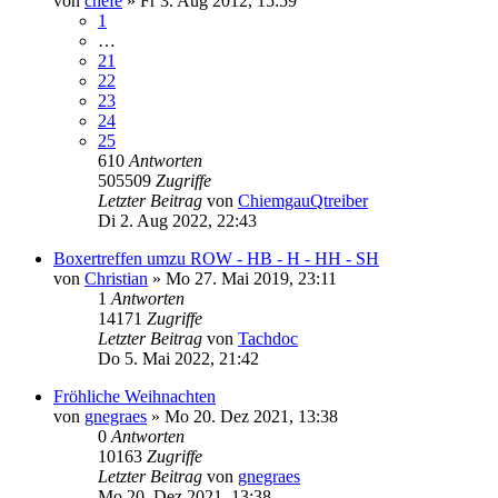
von
chefe
»
Fr 3. Aug 2012, 15:59
1
…
21
22
23
24
25
610
Antworten
505509
Zugriffe
Letzter Beitrag
von
ChiemgauQtreiber
Di 2. Aug 2022, 22:43
Boxertreffen umzu ROW - HB - H - HH - SH
von
Christian
»
Mo 27. Mai 2019, 23:11
1
Antworten
14171
Zugriffe
Letzter Beitrag
von
Tachdoc
Do 5. Mai 2022, 21:42
Fröhliche Weihnachten
von
gnegraes
»
Mo 20. Dez 2021, 13:38
0
Antworten
10163
Zugriffe
Letzter Beitrag
von
gnegraes
Mo 20. Dez 2021, 13:38