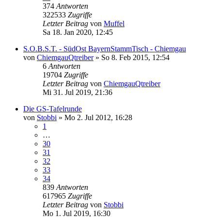
374
Antworten
322533
Zugriffe
Letzter Beitrag
von
Muffel
Sa 18. Jan 2020, 12:45
S.O.B.S.T. - SüdOst BayernStammTisch - Chiemgau
von
ChiemgauQtreiber
»
So 8. Feb 2015, 12:54
6
Antworten
19704
Zugriffe
Letzter Beitrag
von
ChiemgauQtreiber
Mi 31. Jul 2019, 21:36
Die GS-Tafelrunde
von
Stobbi
»
Mo 2. Jul 2012, 16:28
1
…
30
31
32
33
34
839
Antworten
617965
Zugriffe
Letzter Beitrag
von
Stobbi
Mo 1. Jul 2019, 16:30