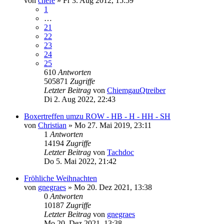
von
chefe
»
Fr 3. Aug 2012, 15:59
1
…
21
22
23
24
25
610
Antworten
505871
Zugriffe
Letzter Beitrag
von
ChiemgauQtreiber
Di 2. Aug 2022, 22:43
Boxertreffen umzu ROW - HB - H - HH - SH
von
Christian
»
Mo 27. Mai 2019, 23:11
1
Antworten
14194
Zugriffe
Letzter Beitrag
von
Tachdoc
Do 5. Mai 2022, 21:42
Fröhliche Weihnachten
von
gnegraes
»
Mo 20. Dez 2021, 13:38
0
Antworten
10187
Zugriffe
Letzter Beitrag
von
gnegraes
Mo 20. Dez 2021, 13:38