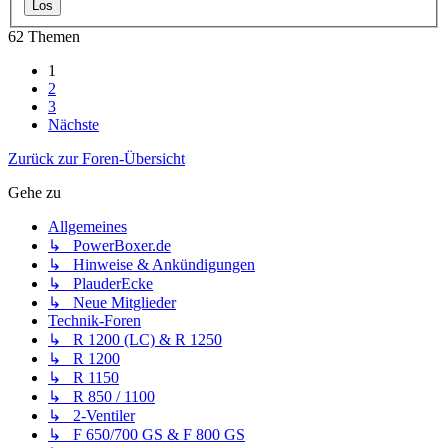
62 Themen
1
2
3
Nächste
Zurück zur Foren-Übersicht
Gehe zu
Allgemeines
↳ PowerBoxer.de
↳ Hinweise & Ankündigungen
↳ PlauderEcke
↳ Neue Mitglieder
Technik-Foren
↳ R 1200 (LC) & R 1250
↳ R 1200
↳ R 1150
↳ R 850 / 1100
↳ 2-Ventiler
↳ F 650/700 GS & F 800 GS