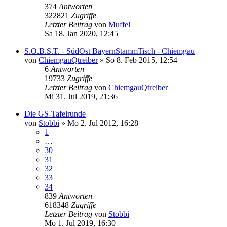
374
Antworten
322821
Zugriffe
Letzter Beitrag
von
Muffel
Sa 18. Jan 2020, 12:45
S.O.B.S.T. - SüdOst BayernStammTisch - Chiemgau
von
ChiemgauQtreiber
»
So 8. Feb 2015, 12:54
6
Antworten
19733
Zugriffe
Letzter Beitrag
von
ChiemgauQtreiber
Mi 31. Jul 2019, 21:36
Die GS-Tafelrunde
von
Stobbi
»
Mo 2. Jul 2012, 16:28
1
…
30
31
32
33
34
839
Antworten
618348
Zugriffe
Letzter Beitrag
von
Stobbi
Mo 1. Jul 2019, 16:30