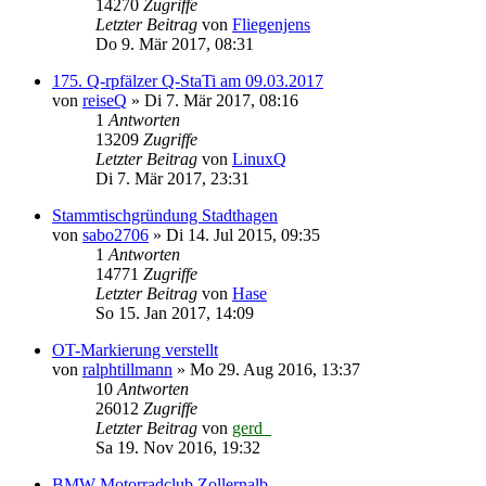
14270
Zugriffe
Letzter Beitrag
von
Fliegenjens
Do 9. Mär 2017, 08:31
175. Q-rpfälzer Q-StaTi am 09.03.2017
von
reiseQ
»
Di 7. Mär 2017, 08:16
1
Antworten
13209
Zugriffe
Letzter Beitrag
von
LinuxQ
Di 7. Mär 2017, 23:31
Stammtischgründung Stadthagen
von
sabo2706
»
Di 14. Jul 2015, 09:35
1
Antworten
14771
Zugriffe
Letzter Beitrag
von
Hase
So 15. Jan 2017, 14:09
OT-Markierung verstellt
von
ralphtillmann
»
Mo 29. Aug 2016, 13:37
10
Antworten
26012
Zugriffe
Letzter Beitrag
von
gerd_
Sa 19. Nov 2016, 19:32
BMW Motorradclub Zollernalb