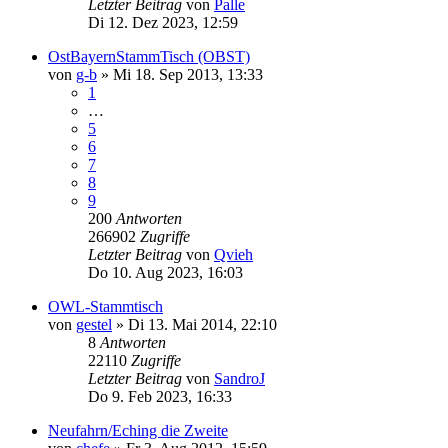
Letzter Beitrag
von
Palle
Di 12. Dez 2023, 12:59
OstBayernStammTisch (OBST)
von
g-b
»
Mi 18. Sep 2013, 13:33
1
…
5
6
7
8
9
200
Antworten
266902
Zugriffe
Letzter Beitrag
von
Qvieh
Do 10. Aug 2023, 16:03
OWL-Stammtisch
von
gestel
»
Di 13. Mai 2014, 22:10
8
Antworten
22110
Zugriffe
Letzter Beitrag
von
SandroJ
Do 9. Feb 2023, 16:33
Neufahrn/Eching die Zweite