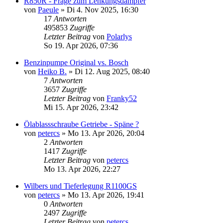
R850R - Frage zum Lenkungsdämpfer
von
Paeule
»
Di 4. Nov 2025, 16:30
17
Antworten
495853
Zugriffe
Letzter Beitrag
von
Polarlys
So 19. Apr 2026, 07:36
Benzinpumpe Original vs. Bosch
von
Heiko B.
»
Di 12. Aug 2025, 08:40
7
Antworten
3657
Zugriffe
Letzter Beitrag
von
Franky52
Mi 15. Apr 2026, 23:42
Ölablassschraube Getriebe - Späne ?
von
petercs
»
Mo 13. Apr 2026, 20:04
2
Antworten
1417
Zugriffe
Letzter Beitrag
von
petercs
Mo 13. Apr 2026, 22:27
Wilbers und Tieferlegung R1100GS
von
petercs
»
Mo 13. Apr 2026, 19:41
0
Antworten
2497
Zugriffe
Letzter Beitrag
von
petercs