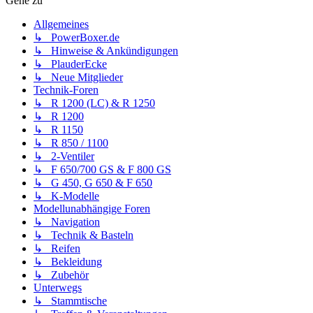
Gehe zu
Allgemeines
↳ PowerBoxer.de
↳ Hinweise & Ankündigungen
↳ PlauderEcke
↳ Neue Mitglieder
Technik-Foren
↳ R 1200 (LC) & R 1250
↳ R 1200
↳ R 1150
↳ R 850 / 1100
↳ 2-Ventiler
↳ F 650/700 GS & F 800 GS
↳ G 450, G 650 & F 650
↳ K-Modelle
Modellunabhängige Foren
↳ Navigation
↳ Technik & Basteln
↳ Reifen
↳ Bekleidung
↳ Zubehör
Unterwegs
↳ Stammtische