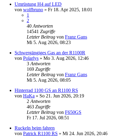
Umrüstung H4 auf LED
von
wolfbruno
»
Fr 18. Apr 2025, 18:01
1
2
40
Antworten
14541
Zugriffe
Letzter Beitrag
von
Franz Gans
Mi 5. Aug 2026, 08:23
Schwergängiges Gas an der R1100R
von
Polarlys
»
Mo 3. Aug 2026, 12:46
3
Antworten
169
Zugriffe
Letzter Beitrag
von
Franz Gans
Mi 5. Aug 2026, 08:05
Hinterrad 1100 GS an R1100 RS
von
HaKa
»
So 21. Jun 2026, 20:19
2
Antworten
463
Zugriffe
Letzter Beitrag
von
F650GS
Fr 17. Jul 2026, 08:51
Ruckeln beim fahren
von
Patrick R1100 RS
»
Mi 24. Jun 2026, 20:46