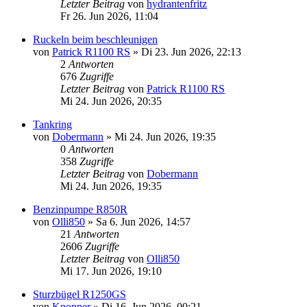
Letzter Beitrag
von
hydrantenfritz
Fr 26. Jun 2026, 11:04
Ruckeln beim beschleunigen
von
Patrick R1100 RS
»
Di 23. Jun 2026, 22:13
2
Antworten
676
Zugriffe
Letzter Beitrag
von
Patrick R1100 RS
Mi 24. Jun 2026, 20:35
Tankring
von
Dobermann
»
Mi 24. Jun 2026, 19:35
0
Antworten
358
Zugriffe
Letzter Beitrag
von
Dobermann
Mi 24. Jun 2026, 19:35
Benzinpumpe R850R
von
Olli850
»
Sa 6. Jun 2026, 14:57
21
Antworten
2606
Zugriffe
Letzter Beitrag
von
Olli850
Mi 17. Jun 2026, 19:10
Sturzbügel R1250GS
von
Knopper
»
Di 16. Jun 2026, 00:21