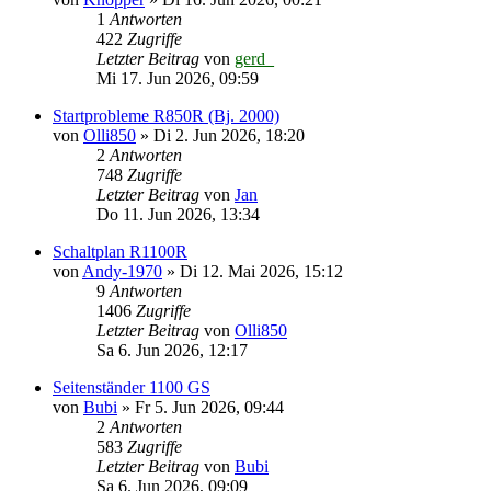
1
Antworten
422
Zugriffe
Letzter Beitrag
von
gerd_
Mi 17. Jun 2026, 09:59
Startprobleme R850R (Bj. 2000)
von
Olli850
»
Di 2. Jun 2026, 18:20
2
Antworten
748
Zugriffe
Letzter Beitrag
von
Jan
Do 11. Jun 2026, 13:34
Schaltplan R1100R
von
Andy-1970
»
Di 12. Mai 2026, 15:12
9
Antworten
1406
Zugriffe
Letzter Beitrag
von
Olli850
Sa 6. Jun 2026, 12:17
Seitenständer 1100 GS
von
Bubi
»
Fr 5. Jun 2026, 09:44
2
Antworten
583
Zugriffe
Letzter Beitrag
von
Bubi
Sa 6. Jun 2026, 09:09