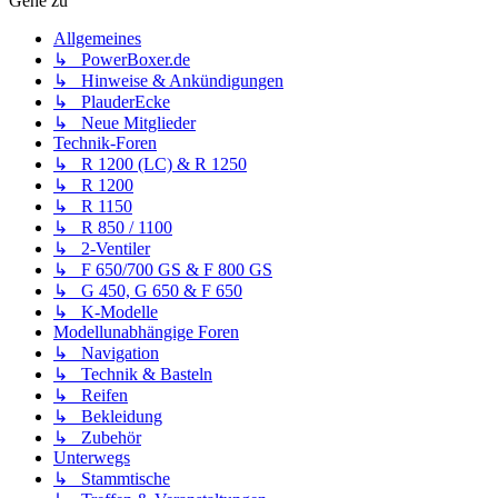
Gehe zu
Allgemeines
↳ PowerBoxer.de
↳ Hinweise & Ankündigungen
↳ PlauderEcke
↳ Neue Mitglieder
Technik-Foren
↳ R 1200 (LC) & R 1250
↳ R 1200
↳ R 1150
↳ R 850 / 1100
↳ 2-Ventiler
↳ F 650/700 GS & F 800 GS
↳ G 450, G 650 & F 650
↳ K-Modelle
Modellunabhängige Foren
↳ Navigation
↳ Technik & Basteln
↳ Reifen
↳ Bekleidung
↳ Zubehör
Unterwegs
↳ Stammtische