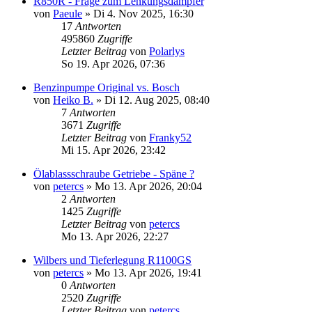
R850R - Frage zum Lenkungsdämpfer
von
Paeule
»
Di 4. Nov 2025, 16:30
17
Antworten
495860
Zugriffe
Letzter Beitrag
von
Polarlys
So 19. Apr 2026, 07:36
Benzinpumpe Original vs. Bosch
von
Heiko B.
»
Di 12. Aug 2025, 08:40
7
Antworten
3671
Zugriffe
Letzter Beitrag
von
Franky52
Mi 15. Apr 2026, 23:42
Ölablassschraube Getriebe - Späne ?
von
petercs
»
Mo 13. Apr 2026, 20:04
2
Antworten
1425
Zugriffe
Letzter Beitrag
von
petercs
Mo 13. Apr 2026, 22:27
Wilbers und Tieferlegung R1100GS
von
petercs
»
Mo 13. Apr 2026, 19:41
0
Antworten
2520
Zugriffe
Letzter Beitrag
von
petercs