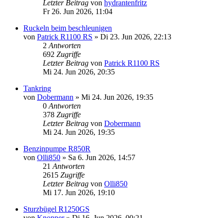
Letzter Beitrag
von
hydrantenfritz
Fr 26. Jun 2026, 11:04
Ruckeln beim beschleunigen
von
Patrick R1100 RS
»
Di 23. Jun 2026, 22:13
2
Antworten
692
Zugriffe
Letzter Beitrag
von
Patrick R1100 RS
Mi 24. Jun 2026, 20:35
Tankring
von
Dobermann
»
Mi 24. Jun 2026, 19:35
0
Antworten
378
Zugriffe
Letzter Beitrag
von
Dobermann
Mi 24. Jun 2026, 19:35
Benzinpumpe R850R
von
Olli850
»
Sa 6. Jun 2026, 14:57
21
Antworten
2615
Zugriffe
Letzter Beitrag
von
Olli850
Mi 17. Jun 2026, 19:10
Sturzbügel R1250GS
von
Knopper
»
Di 16. Jun 2026, 00:21