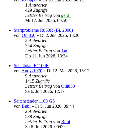
1
Antworten
429
Zugriffe
Letzter Beitrag
von
gerd_
Mi 17. Jun 2026, 09:59
Startprobleme R850R (Bj. 2000)
von
Olli850
»
Di 2. Jun 2026, 18:20
2
Antworten
754
Zugriffe
Letzter Beitrag
von
Jan
Do 11. Jun 2026, 13:34
Schaltplan R1100R
von
Andy-1970
»
Di 12. Mai 2026, 15:12
9
Antworten
1415
Zugriffe
Letzter Beitrag
von
Olli850
Sa 6. Jun 2026, 12:17
Seitenständer 1100 GS
von
Bubi
»
Fr 5. Jun 2026, 09:44
2
Antworten
588
Zugriffe
Letzter Beitrag
von
Bubi
Sa 6. Jun 2026, 09:09