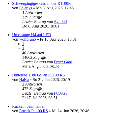
Schwergängiges Gas an der R1100R
von
Polarlys
»
Mo 3. Aug 2026, 12:46
4
Antworten
239
Zugriffe
Letzter Beitrag
von
Aynchel
Do 6. Aug 2026, 18:01
Umrüstung H4 auf LED
von
wolfbruno
»
Fr 18. Apr 2025, 18:01
1
2
40
Antworten
14662
Zugriffe
Letzter Beitrag
von
Franz Gans
Mi 5. Aug 2026, 08:23
Hinterrad 1100 GS an R1100 RS
von
HaKa
»
So 21. Jun 2026, 20:19
2
Antworten
472
Zugriffe
Letzter Beitrag
von
F650GS
Fr 17. Jul 2026, 08:51
Ruckeln beim fahren
von
Patrick R1100 RS
»
Mi 24. Jun 2026, 20:46