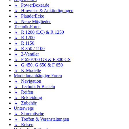
↳ PowerBoxer.de
↳ Hinweise & Ankündigungen
↳ PlauderEcke
↳ Neue Mitglieder
Technik-Foren
↳ R 1200 (LC) & R 1250
↳ R 1200
↳ R 1150
↳ R 850 / 1100
↳ 2-Ventiler
↳ F 650/700 GS & F 800 GS
↳ G 450, G 650 & F 650
↳ K-Modelle
Modellunabhängige Foren
↳ Navigation
↳ Technik & Basteln
↳ Reifen
↳ Bekleidung
↳ Zubehör
Unterwegs
↳ Stammtische
↳ Treffen & Veranstaltungen
↳ Reisen