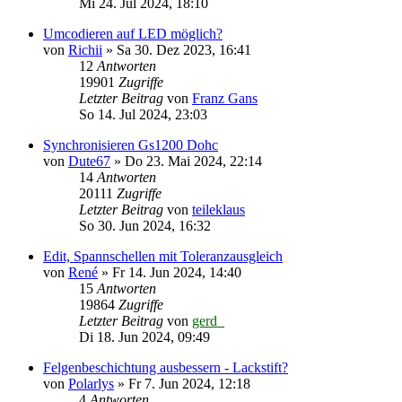
Mi 24. Jul 2024, 18:10
Umcodieren auf LED möglich?
von
Richii
»
Sa 30. Dez 2023, 16:41
12
Antworten
19901
Zugriffe
Letzter Beitrag
von
Franz Gans
So 14. Jul 2024, 23:03
Synchronisieren Gs1200 Dohc
von
Dute67
»
Do 23. Mai 2024, 22:14
14
Antworten
20111
Zugriffe
Letzter Beitrag
von
teileklaus
So 30. Jun 2024, 16:32
Edit, Spannschellen mit Toleranzausgleich
von
René
»
Fr 14. Jun 2024, 14:40
15
Antworten
19864
Zugriffe
Letzter Beitrag
von
gerd_
Di 18. Jun 2024, 09:49
Felgenbeschichtung ausbessern - Lackstift?
von
Polarlys
»
Fr 7. Jun 2024, 12:18
4
Antworten