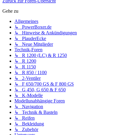
Zurück zur Foren-Übersicht
Gehe zu
Allgemeines
↳ PowerBoxer.de
↳ Hinweise & Ankündigungen
↳ PlauderEcke
↳ Neue Mitglieder
Technik-Foren
↳ R 1200 (LC) & R 1250
↳ R 1200
↳ R 1150
↳ R 850 / 1100
↳ 2-Ventiler
↳ F 650/700 GS & F 800 GS
↳ G 450, G 650 & F 650
↳ K-Modelle
Modellunabhängige Foren
↳ Navigation
↳ Technik & Basteln
↳ Reifen
↳ Bekleidung
↳ Zubehör
Unterwegs