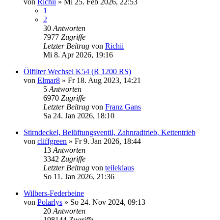
von
Richii
»
Mi 25. Feb 2026, 22:53
1
2
30
Antworten
7977
Zugriffe
Letzter Beitrag
von
Richii
Mi 8. Apr 2026, 19:16
Ölfilter Wechsel K54 (R 1200 RS)
von
Elmar8
»
Fr 18. Aug 2023, 14:21
5
Antworten
6970
Zugriffe
Letzter Beitrag
von
Franz Gans
Sa 24. Jan 2026, 18:10
Stirndeckel, Belüftungsventil, Zahnradtrieb, Kettentrieb
von
cliffgreen
»
Fr 9. Jan 2026, 18:44
13
Antworten
3342
Zugriffe
Letzter Beitrag
von
teileklaus
So 11. Jan 2026, 21:36
Wilbers-Federbeine
von
Polarlys
»
So 24. Nov 2024, 09:13
20
Antworten
198144
Zugriffe