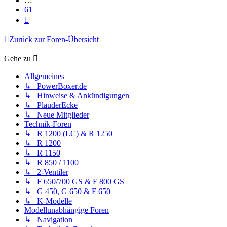
…
61
Nächste
Zurück zur Foren-Übersicht
Gehe zu
Allgemeines
↳ PowerBoxer.de
↳ Hinweise & Ankündigungen
↳ PlauderEcke
↳ Neue Mitglieder
Technik-Foren
↳ R 1200 (LC) & R 1250
↳ R 1200
↳ R 1150
↳ R 850 / 1100
↳ 2-Ventiler
↳ F 650/700 GS & F 800 GS
↳ G 450, G 650 & F 650
↳ K-Modelle
Modellunabhängige Foren
↳ Navigation