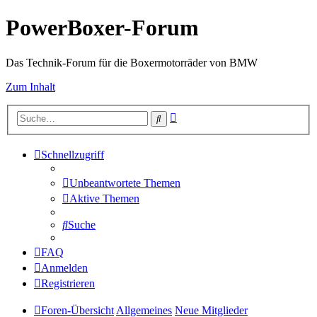
PowerBoxer-Forum
Das Technik-Forum für die Boxermotorräder von BMW
Zum Inhalt
Erweiterte
Suche
Suche
Schnellzugriff
Unbeantwortete Themen
Aktive Themen
Suche
FAQ
Anmelden
Registrieren
Foren-Übersicht
Allgemeines
Neue Mitglieder