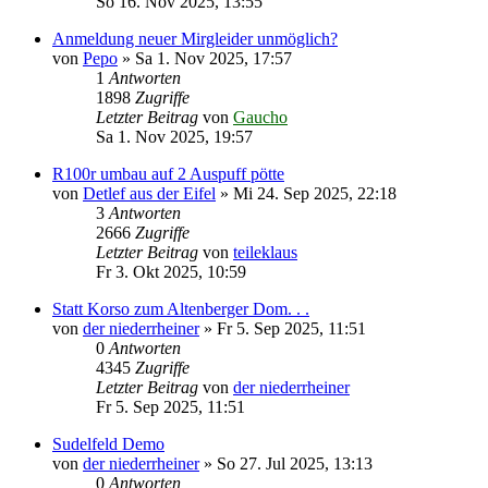
So 16. Nov 2025, 13:55
Anmeldung neuer Mirgleider unmöglich?
von
Pepo
»
Sa 1. Nov 2025, 17:57
1
Antworten
1898
Zugriffe
Letzter Beitrag
von
Gaucho
Sa 1. Nov 2025, 19:57
R100r umbau auf 2 Auspuff pötte
von
Detlef aus der Eifel
»
Mi 24. Sep 2025, 22:18
3
Antworten
2666
Zugriffe
Letzter Beitrag
von
teileklaus
Fr 3. Okt 2025, 10:59
Statt Korso zum Altenberger Dom. . .
von
der niederrheiner
»
Fr 5. Sep 2025, 11:51
0
Antworten
4345
Zugriffe
Letzter Beitrag
von
der niederrheiner
Fr 5. Sep 2025, 11:51
Sudelfeld Demo
von
der niederrheiner
»
So 27. Jul 2025, 13:13
0
Antworten