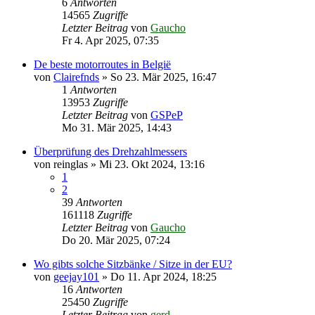
6
Antworten
14565
Zugriffe
Letzter Beitrag
von
Gaucho
Fr 4. Apr 2025, 07:35
De beste motorroutes in België
von
Clairefnds
»
So 23. Mär 2025, 16:47
1
Antworten
13953
Zugriffe
Letzter Beitrag
von
GSPeP
Mo 31. Mär 2025, 14:43
Überprüfung des Drehzahlmessers
von
reinglas
»
Mi 23. Okt 2024, 13:16
1
2
39
Antworten
161118
Zugriffe
Letzter Beitrag
von
Gaucho
Do 20. Mär 2025, 07:24
Wo gibts solche Sitzbänke / Sitze in der EU?
von
geejay101
»
Do 11. Apr 2024, 18:25
16
Antworten
25450
Zugriffe
Letzter Beitrag
von
gerd_