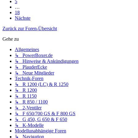
5
…
18
Nächste
Zurück zur Foren-Übersicht
Gehe zu
Allgemeines
↳ PowerBoxer.de
↳ Hinweise & Ankündigungen
↳ PlauderEcke
↳ Neue Mitglieder
Technik-Foren
↳ R 1200 (LC) & R 1250
↳ R 1200
↳ R 1150
↳ R 850 / 1100
↳ 2-Ventiler
↳ F 650/700 GS & F 800 GS
↳ G 450, G 650 & F 650
↳ K-Modelle
Modellunabhängige Foren
↳ Navigation