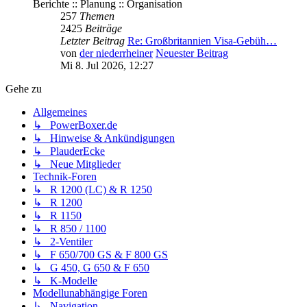
Berichte :: Planung :: Organisation
257
Themen
2425
Beiträge
Letzter Beitrag
Re: Großbritannien Visa-Gebüh…
von
der niederrheiner
Neuester Beitrag
Mi 8. Jul 2026, 12:27
Gehe zu
Allgemeines
↳ PowerBoxer.de
↳ Hinweise & Ankündigungen
↳ PlauderEcke
↳ Neue Mitglieder
Technik-Foren
↳ R 1200 (LC) & R 1250
↳ R 1200
↳ R 1150
↳ R 850 / 1100
↳ 2-Ventiler
↳ F 650/700 GS & F 800 GS
↳ G 450, G 650 & F 650
↳ K-Modelle
Modellunabhängige Foren
↳ Navigation