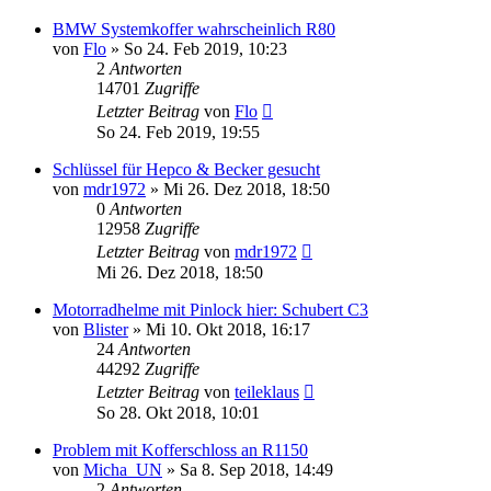
BMW Systemkoffer wahrscheinlich R80
von
Flo
»
So 24. Feb 2019, 10:23
2
Antworten
14701
Zugriffe
Letzter Beitrag
von
Flo
So 24. Feb 2019, 19:55
Schlüssel für Hepco & Becker gesucht
von
mdr1972
»
Mi 26. Dez 2018, 18:50
0
Antworten
12958
Zugriffe
Letzter Beitrag
von
mdr1972
Mi 26. Dez 2018, 18:50
Motorradhelme mit Pinlock hier: Schubert C3
von
Blister
»
Mi 10. Okt 2018, 16:17
24
Antworten
44292
Zugriffe
Letzter Beitrag
von
teileklaus
So 28. Okt 2018, 10:01
Problem mit Kofferschloss an R1150
von
Micha_UN
»
Sa 8. Sep 2018, 14:49
2
Antworten