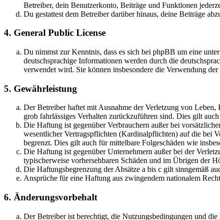
Betreiber, dein Benutzerkonto, Beiträge und Funktionen jederze
Du gestattest dem Betreiber darüber hinaus, deine Beiträge abz
4. General Public License
Du nimmst zur Kenntnis, dass es sich bei phpBB um eine unter
deutschsprachige Informationen werden durch die deutschspr
verwendet wird. Sie können insbesondere die Verwendung der S
5. Gewährleistung
Der Betreiber haftet mit Ausnahme der Verletzung von Leben, Kö
grob fahrlässiges Verhalten zurückzuführen sind. Dies gilt au
Die Haftung ist gegenüber Verbrauchern außer bei vorsätzlich
wesentlicher Vertragspflichten (Kardinalpflichten) auf die be
begrenzt. Dies gilt auch für mittelbare Folgeschäden wie ins
Die Haftung ist gegenüber Unternehmern außer bei der Verletzu
typischerweise vorhersehbaren Schäden und im Übrigen der Höh
Die Haftungsbegrenzung der Absätze a bis c gilt sinngemäß auc
Ansprüche für eine Haftung aus zwingendem nationalem Recht 
6. Änderungsvorbehalt
Der Betreiber ist berechtigt, die Nutzungsbedingungen und di