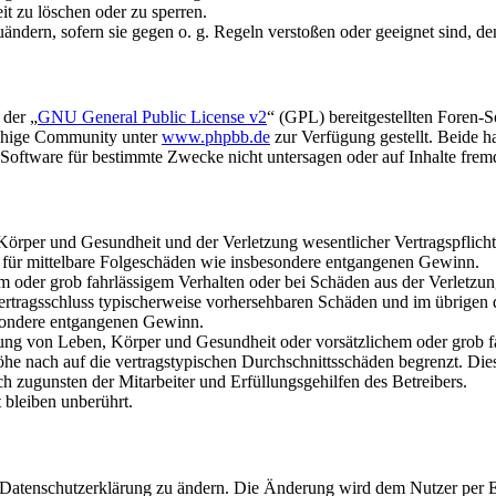
it zu löschen oder zu sperren.
uändern, sofern sie gegen o. g. Regeln verstoßen oder geeignet sind, 
 der „
GNU General Public License v2
“ (GPL) bereitgestellten Foren-
achige Community unter
www.phpbb.de
zur Verfügung gestellt. Beide h
oftware für bestimmte Zwecke nicht untersagen oder auf Inhalte frem
rper und Gesundheit und der Verletzung wesentlicher Vertragspflichten
ch für mittelbare Folgeschäden wie insbesondere entgangenen Gewinn.
em oder grob fahrlässigem Verhalten oder bei Schäden aus der Verletz
i Vertragsschluss typischerweise vorhersehbaren Schäden und im übrigen
besondere entgangenen Gewinn.
ng von Leben, Körper und Gesundheit oder vorsätzlichem oder grob fah
e nach auf die vertragstypischen Durchschnittsschäden begrenzt. Dies
h zugunsten der Mitarbeiter und Erfüllungsgehilfen des Betreibers.
bleiben unberührt.
e Datenschutzerklärung zu ändern. Die Änderung wird dem Nutzer per E-