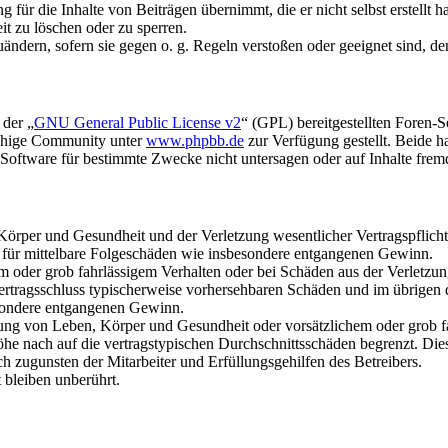
für die Inhalte von Beiträgen übernimmt, die er nicht selbst erstellt 
it zu löschen oder zu sperren.
uändern, sofern sie gegen o. g. Regeln verstoßen oder geeignet sind, 
 der „
GNU General Public License v2
“ (GPL) bereitgestellten Foren-
achige Community unter
www.phpbb.de
zur Verfügung gestellt. Beide h
oftware für bestimmte Zwecke nicht untersagen oder auf Inhalte frem
rper und Gesundheit und der Verletzung wesentlicher Vertragspflichten
ch für mittelbare Folgeschäden wie insbesondere entgangenen Gewinn.
em oder grob fahrlässigem Verhalten oder bei Schäden aus der Verletz
i Vertragsschluss typischerweise vorhersehbaren Schäden und im übrigen
besondere entgangenen Gewinn.
ng von Leben, Körper und Gesundheit oder vorsätzlichem oder grob fah
e nach auf die vertragstypischen Durchschnittsschäden begrenzt. Dies
h zugunsten der Mitarbeiter und Erfüllungsgehilfen des Betreibers.
bleiben unberührt.