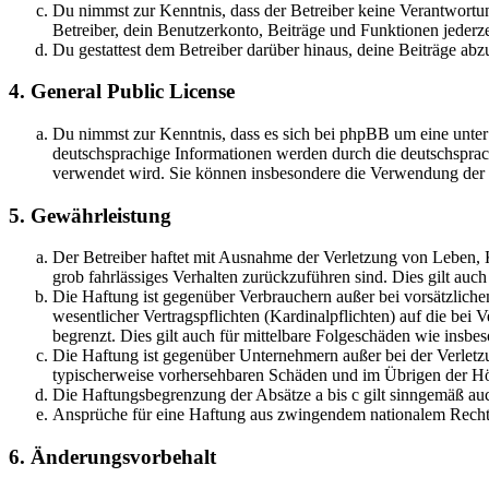
Du nimmst zur Kenntnis, dass der Betreiber keine Verantwortung 
Betreiber, dein Benutzerkonto, Beiträge und Funktionen jederze
Du gestattest dem Betreiber darüber hinaus, deine Beiträge abz
4. General Public License
Du nimmst zur Kenntnis, dass es sich bei phpBB um eine unter
deutschsprachige Informationen werden durch die deutschspr
verwendet wird. Sie können insbesondere die Verwendung der S
5. Gewährleistung
Der Betreiber haftet mit Ausnahme der Verletzung von Leben, Kö
grob fahrlässiges Verhalten zurückzuführen sind. Dies gilt au
Die Haftung ist gegenüber Verbrauchern außer bei vorsätzlich
wesentlicher Vertragspflichten (Kardinalpflichten) auf die be
begrenzt. Dies gilt auch für mittelbare Folgeschäden wie ins
Die Haftung ist gegenüber Unternehmern außer bei der Verletzu
typischerweise vorhersehbaren Schäden und im Übrigen der Höh
Die Haftungsbegrenzung der Absätze a bis c gilt sinngemäß auc
Ansprüche für eine Haftung aus zwingendem nationalem Recht 
6. Änderungsvorbehalt