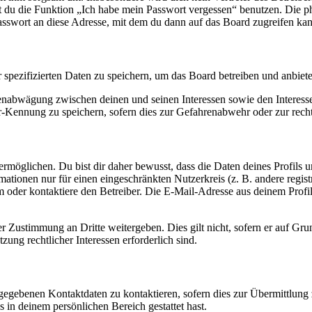
nst du die Funktion „Ich habe mein Passwort vergessen“ benutzen. Di
asswort an diese Adresse, mit dem du dann auf das Board zugreifen kan
r spezifizierten Daten zu speichern, um das Board betreiben und anbiet
ssenabwägung zwischen deinen und seinen Interessen sowie den Interes
-Kennung zu speichern, sofern dies zur Gefahrenabwehr oder zur recht
möglichen. Du bist dir daher bewusst, dass die Daten deines Profils und
mationen nur für einen eingeschränkten Nutzerkreis (z. B. andere regist
oder kontaktiere den Betreiber. Die E-Mail-Adresse aus deinem Profil 
r Zustimmung an Dritte weitergeben. Dies gilt nicht, sofern er auf Gr
zung rechtlicher Interessen erforderlich sind.
ngegebenen Kontaktdaten zu kontaktieren, sofern dies zur Übermittlung z
s in deinem persönlichen Bereich gestattet hast.