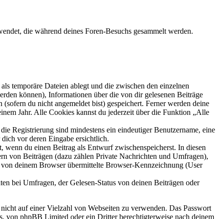
rwendet, die während deines Foren-Besuchs gesammelt werden.
als temporäre Dateien ablegt und die zwischen den einzelnen
 werden können), Informationen über die von dir gelesenen Beiträge
 (sofern du nicht angemeldet bist) gespeichert. Ferner werden deine
inem Jahr. Alle Cookies kannst du jederzeit über die Funktion „Alle
 die Registrierung sind mindestens ein eindeutiger Benutzername, eine
dich vor deren Eingabe ersichtlich.
lt, wenn du einen Beitrag als Entwurf zwischenspeicherst. In diesen
ern von Beiträgen (dazu zählen Private Nachrichten und Umfragen),
ie von deinem Browser übermittelte Browser-Kennzeichnung (User
ten bei Umfragen, der Gelesen-Status von deinen Beiträgen oder
t nicht auf einer Vielzahl von Webseiten zu verwenden. Das Passwort
rs, von phpBB Limited oder ein Dritter berechtigterweise nach deinem