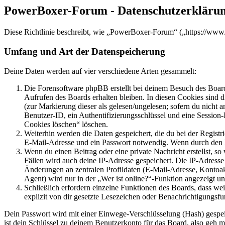
PowerBoxer-Forum - Datenschutzerkläru
Diese Richtlinie beschreibt, wie „PowerBoxer-Forum“ („https://www
Umfang und Art der Datenspeicherung
Deine Daten werden auf vier verschiedene Arten gesammelt:
Die Forensoftware phpBB erstellt bei deinem Besuch des Board
Aufrufen des Boards erhalten bleiben. In diesen Cookies sind d
(zur Markierung dieser als gelesen/ungelesen; sofern du nicht 
Benutzer-ID, ein Authentifizierungsschlüssel und eine Session-
Cookies löschen“ löschen.
Weiterhin werden die Daten gespeichert, die du bei der Registr
E-Mail-Adresse und ein Passwort notwendig. Wenn durch den Bet
Wenn du einen Beitrag oder eine private Nachricht erstellst, so
Fällen wird auch deine IP-Adresse gespeichert. Die IP-Adress
Änderungen an zentralen Profildaten (E-Mail-Adresse, Kontoa
Agent) wird nur in der „Wer ist online?“-Funktion angezeigt un
Schließlich erfordern einzelne Funktionen des Boards, dass w
explizit von dir gesetzte Lesezeichen oder Benachrichtigungsfu
Dein Passwort wird mit einer Einwege-Verschlüsselung (Hash) gespeich
ist dein Schlüssel zu deinem Benutzerkonto für das Board, also geh m