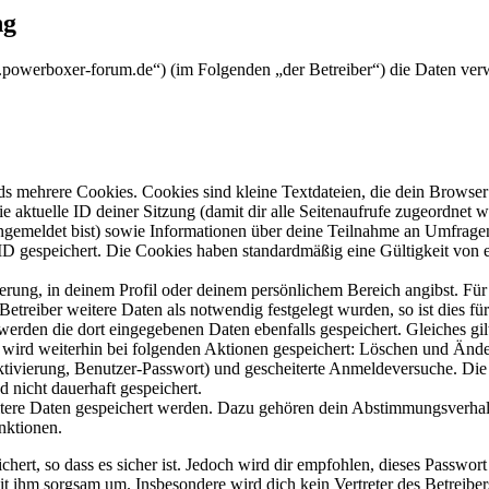
ng
.powerboxer-forum.de“) (im Folgenden „der Betreiber“) die Daten ve
s mehrere Cookies. Cookies sind kleine Textdateien, die dein Browser 
ie aktuelle ID deiner Sitzung (damit dir alle Seitenaufrufe zugeordnet
angemeldet bist) sowie Informationen über deine Teilnahme an Umfragen
ID gespeichert. Die Cookies haben standardmäßig eine Gültigkeit von e
ierung, in deinem Profil oder deinem persönlichem Bereich angibst. Für
reiber weitere Daten als notwendig festgelegt wurden, so ist dies für 
 werden die dort eingegebenen Daten ebenfalls gespeichert. Gleiches gi
e wird weiterhin bei folgenden Aktionen gespeichert: Löschen und Änd
ktivierung, Benutzer-Passwort) und gescheiterte Anmeldeversuche. D
d nicht dauerhaft gespeichert.
eitere Daten gespeichert werden. Dazu gehören dein Abstimmungsverhal
nktionen.
ert, so dass es sicher ist. Jedoch wird dir empfohlen, dieses Passwor
it ihm sorgsam um. Insbesondere wird dich kein Vertreter des Betreibe