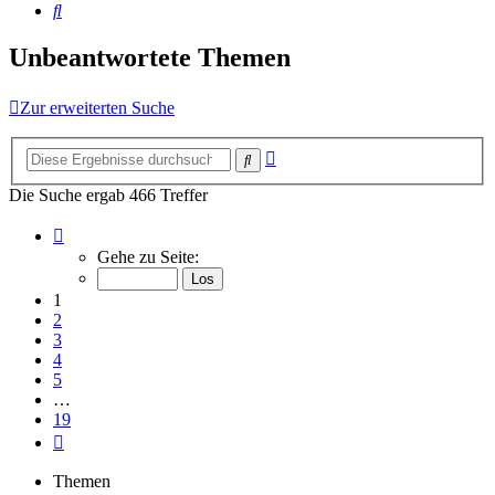
Suche
Unbeantwortete Themen
Zur erweiterten Suche
Erweiterte
Suche
Suche
Die Suche ergab 466 Treffer
Seite
1
Gehe zu Seite:
von
19
1
2
3
4
5
…
19
Nächste
Themen