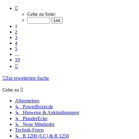
Seite
1
Gehe zu Seite:
von
19
1
2
3
4
5
…
19
Nächste
Zur erweiterten Suche
Gehe zu
Allgemeines
↳ PowerBoxer.de
↳ Hinweise & Ankündigungen
↳ PlauderEcke
↳ Neue Mitglieder
Technik-Foren
↳ R 1200 (LC) & R 1250