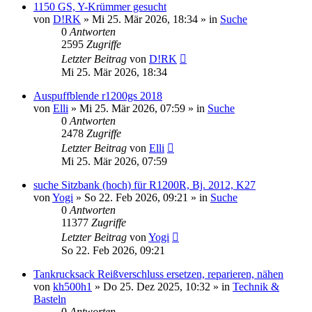
1150 GS, Y-Krümmer gesucht
von
D!RK
»
Mi 25. Mär 2026, 18:34
» in
Suche
0
Antworten
2595
Zugriffe
Letzter Beitrag
von
D!RK
Mi 25. Mär 2026, 18:34
Auspuffblende r1200gs 2018
von
Elli
»
Mi 25. Mär 2026, 07:59
» in
Suche
0
Antworten
2478
Zugriffe
Letzter Beitrag
von
Elli
Mi 25. Mär 2026, 07:59
suche Sitzbank (hoch) für R1200R, Bj. 2012, K27
von
Yogi
»
So 22. Feb 2026, 09:21
» in
Suche
0
Antworten
11377
Zugriffe
Letzter Beitrag
von
Yogi
So 22. Feb 2026, 09:21
Tankrucksack Reißverschluss ersetzen, reparieren, nähen
von
kh500h1
»
Do 25. Dez 2025, 10:32
» in
Technik &
Basteln
0
Antworten