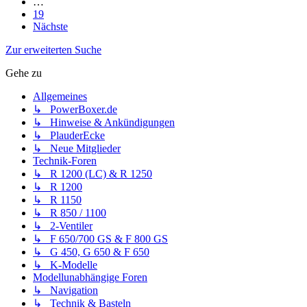
…
19
Nächste
Zur erweiterten Suche
Gehe zu
Allgemeines
↳ PowerBoxer.de
↳ Hinweise & Ankündigungen
↳ PlauderEcke
↳ Neue Mitglieder
Technik-Foren
↳ R 1200 (LC) & R 1250
↳ R 1200
↳ R 1150
↳ R 850 / 1100
↳ 2-Ventiler
↳ F 650/700 GS & F 800 GS
↳ G 450, G 650 & F 650
↳ K-Modelle
Modellunabhängige Foren
↳ Navigation
↳ Technik & Basteln