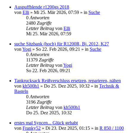
Auspuffblende r1200gs 2018
von
Elli
»
Mi 25. Mär 2026, 07:59
» in
Suche
0
Antworten
2480
Zugriffe
Letzter Beitrag
von
Elli
Mi 25. Mär 2026, 07:59
suche Sitzbank (hoch) für R1200R, Bj. 2012, K27
von
Yogi
»
So 22. Feb 2026, 09:21
» in
Suche
0
Antworten
11379
Zugriffe
Letzter Beitrag
von
Yogi
So 22. Feb 2026, 09:21
Tankrucksack Reißverschluss ersetzen, reparieren, nähen
von
kh500h1
»
Do 25. Dez 2025, 10:32
» in
Technik &
Basteln
0
Antworten
3196
Zugriffe
Letzter Beitrag
von
kh500h1
Do 25. Dez 2025, 10:32
erstes mal Syncen... Glück gehabt
von
Franky52
»
Di 23. Dez 2025, 01:15
» in
R 850 / 1100