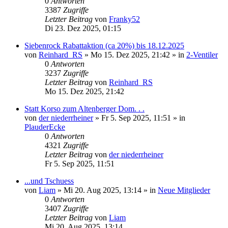
0
Antworten
3387
Zugriffe
Letzter Beitrag
von
Franky52
Di 23. Dez 2025, 01:15
Siebenrock Rabattaktion (ca 20%) bis 18.12.2025
von
Reinhard_RS
»
Mo 15. Dez 2025, 21:42
» in
2-Ventiler
0
Antworten
3237
Zugriffe
Letzter Beitrag
von
Reinhard_RS
Mo 15. Dez 2025, 21:42
Statt Korso zum Altenberger Dom. . .
von
der niederrheiner
»
Fr 5. Sep 2025, 11:51
» in
PlauderEcke
0
Antworten
4321
Zugriffe
Letzter Beitrag
von
der niederrheiner
Fr 5. Sep 2025, 11:51
...und Tschuess
von
Liam
»
Mi 20. Aug 2025, 13:14
» in
Neue Mitglieder
0
Antworten
3407
Zugriffe
Letzter Beitrag
von
Liam
Mi 20. Aug 2025, 13:14