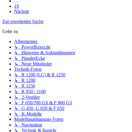
…
19
Nächste
Zur erweiterten Suche
Gehe zu
Allgemeines
↳ PowerBoxer.de
↳ Hinweise & Ankündigungen
↳ PlauderEcke
↳ Neue Mitglieder
Technik-Foren
↳ R 1200 (LC) & R 1250
↳ R 1200
↳ R 1150
↳ R 850 / 1100
↳ 2-Ventiler
↳ F 650/700 GS & F 800 GS
↳ G 450, G 650 & F 650
↳ K-Modelle
Modellunabhängige Foren
↳ Navigation
↳ Technik & Basteln