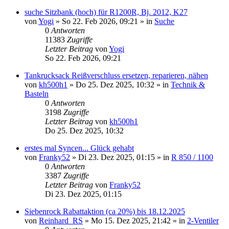
suche Sitzbank (hoch) für R1200R, Bj. 2012, K27
von
Yogi
»
So 22. Feb 2026, 09:21
» in
Suche
0
Antworten
11383
Zugriffe
Letzter Beitrag
von
Yogi
So 22. Feb 2026, 09:21
Tankrucksack Reißverschluss ersetzen, reparieren, nähen
von
kh500h1
»
Do 25. Dez 2025, 10:32
» in
Technik &
Basteln
0
Antworten
3198
Zugriffe
Letzter Beitrag
von
kh500h1
Do 25. Dez 2025, 10:32
erstes mal Syncen... Glück gehabt
von
Franky52
»
Di 23. Dez 2025, 01:15
» in
R 850 / 1100
0
Antworten
3387
Zugriffe
Letzter Beitrag
von
Franky52
Di 23. Dez 2025, 01:15
Siebenrock Rabattaktion (ca 20%) bis 18.12.2025
von
Reinhard_RS
»
Mo 15. Dez 2025, 21:42
» in
2-Ventiler