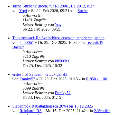
suche Sitzbank (hoch) für R1200R, Bj. 2012, K27
von
Yogi
»
So 22. Feb 2026, 09:21
» in
Suche
0
Antworten
11401
Zugriffe
Letzter Beitrag
von
Yogi
So 22. Feb 2026, 09:21
Tankrucksack Reißverschluss ersetzen, reparieren, nähen
von
kh500h1
»
Do 25. Dez 2025, 10:32
» in
Technik &
Basteln
0
Antworten
3210
Zugriffe
Letzter Beitrag
von
kh500h1
Do 25. Dez 2025, 10:32
erstes mal Syncen... Glück gehabt
von
Franky52
»
Di 23. Dez 2025, 01:15
» in
R 850 / 1100
0
Antworten
3399
Zugriffe
Letzter Beitrag
von
Franky52
Di 23. Dez 2025, 01:15
Siebenrock Rabattaktion (ca 20%) bis 18.12.2025
von
Reinhard_RS
»
Mo 15. Dez 2025, 21:42
» in
2-Ventiler