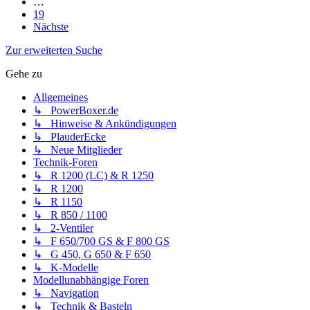
…
19
Nächste
Zur erweiterten Suche
Gehe zu
Allgemeines
↳ PowerBoxer.de
↳ Hinweise & Ankündigungen
↳ PlauderEcke
↳ Neue Mitglieder
Technik-Foren
↳ R 1200 (LC) & R 1250
↳ R 1200
↳ R 1150
↳ R 850 / 1100
↳ 2-Ventiler
↳ F 650/700 GS & F 800 GS
↳ G 450, G 650 & F 650
↳ K-Modelle
Modellunabhängige Foren
↳ Navigation
↳ Technik & Basteln