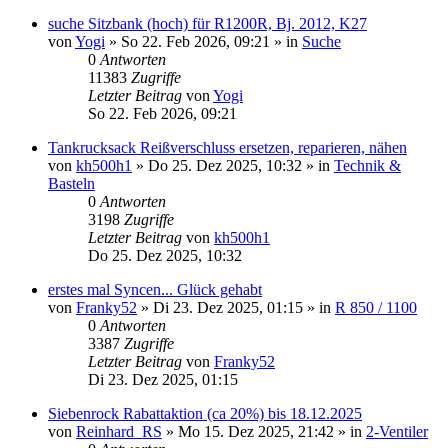
suche Sitzbank (hoch) für R1200R, Bj. 2012, K27
von
Yogi
»
So 22. Feb 2026, 09:21
» in
Suche
0
Antworten
11383
Zugriffe
Letzter Beitrag
von
Yogi
So 22. Feb 2026, 09:21
Tankrucksack Reißverschluss ersetzen, reparieren, nähen
von
kh500h1
»
Do 25. Dez 2025, 10:32
» in
Technik &
Basteln
0
Antworten
3198
Zugriffe
Letzter Beitrag
von
kh500h1
Do 25. Dez 2025, 10:32
erstes mal Syncen... Glück gehabt
von
Franky52
»
Di 23. Dez 2025, 01:15
» in
R 850 / 1100
0
Antworten
3387
Zugriffe
Letzter Beitrag
von
Franky52
Di 23. Dez 2025, 01:15
Siebenrock Rabattaktion (ca 20%) bis 18.12.2025
von
Reinhard_RS
»
Mo 15. Dez 2025, 21:42
» in
2-Ventiler