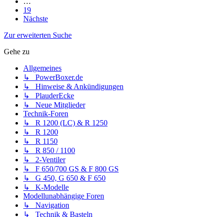
…
19
Nächste
Zur erweiterten Suche
Gehe zu
Allgemeines
↳ PowerBoxer.de
↳ Hinweise & Ankündigungen
↳ PlauderEcke
↳ Neue Mitglieder
Technik-Foren
↳ R 1200 (LC) & R 1250
↳ R 1200
↳ R 1150
↳ R 850 / 1100
↳ 2-Ventiler
↳ F 650/700 GS & F 800 GS
↳ G 450, G 650 & F 650
↳ K-Modelle
Modellunabhängige Foren
↳ Navigation
↳ Technik & Basteln