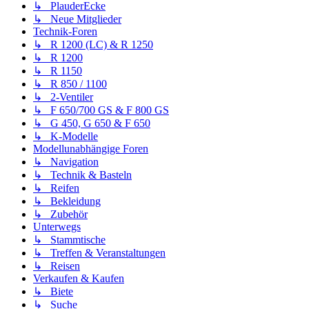
↳ PlauderEcke
↳ Neue Mitglieder
Technik-Foren
↳ R 1200 (LC) & R 1250
↳ R 1200
↳ R 1150
↳ R 850 / 1100
↳ 2-Ventiler
↳ F 650/700 GS & F 800 GS
↳ G 450, G 650 & F 650
↳ K-Modelle
Modellunabhängige Foren
↳ Navigation
↳ Technik & Basteln
↳ Reifen
↳ Bekleidung
↳ Zubehör
Unterwegs
↳ Stammtische
↳ Treffen & Veranstaltungen
↳ Reisen
Verkaufen & Kaufen
↳ Biete
↳ Suche