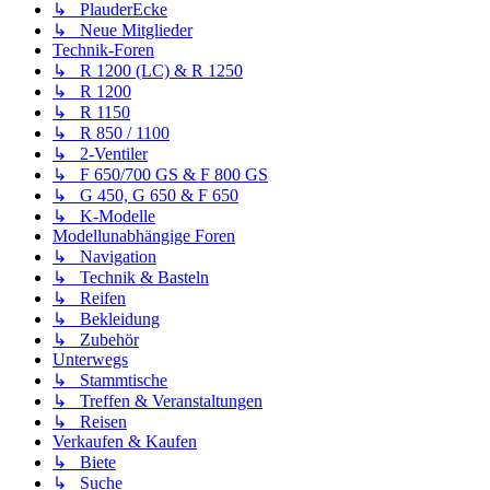
↳ PlauderEcke
↳ Neue Mitglieder
Technik-Foren
↳ R 1200 (LC) & R 1250
↳ R 1200
↳ R 1150
↳ R 850 / 1100
↳ 2-Ventiler
↳ F 650/700 GS & F 800 GS
↳ G 450, G 650 & F 650
↳ K-Modelle
Modellunabhängige Foren
↳ Navigation
↳ Technik & Basteln
↳ Reifen
↳ Bekleidung
↳ Zubehör
Unterwegs
↳ Stammtische
↳ Treffen & Veranstaltungen
↳ Reisen
Verkaufen & Kaufen
↳ Biete
↳ Suche