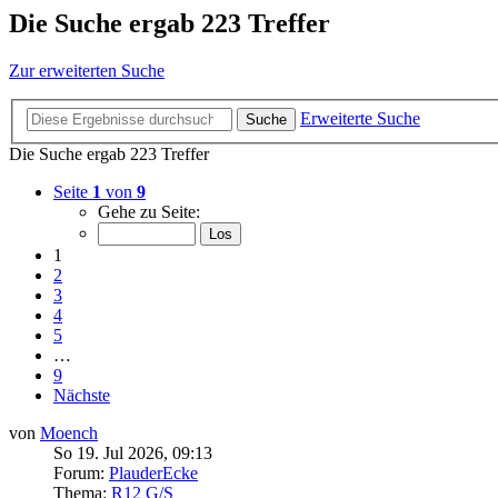
Die Suche ergab 223 Treffer
Zur erweiterten Suche
Erweiterte Suche
Suche
Die Suche ergab 223 Treffer
Seite
1
von
9
Gehe zu Seite:
1
2
3
4
5
…
9
Nächste
von
Moench
So 19. Jul 2026, 09:13
Forum:
PlauderEcke
Thema:
R12 G/S