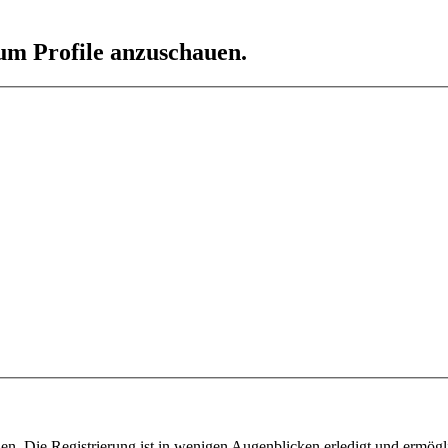
 um Profile anzuschauen.
n. Die Registrierung ist in wenigen Augenblicken erledigt und ermögli