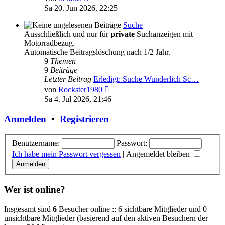
Beitrag
Sa 20. Jun 2026, 22:25
Suche
Ausschließlich und nur für
private
Suchanzeigen mit
Motorradbezug.
Automatische Beitragslöschung nach 1/2 Jahr.
9
Themen
9
Beiträge
Letzter Beitrag
Erledigt: Suche Wunderlich Sc…
Neuester
von
Rockster1980
Beitrag
Sa 4. Jul 2026, 21:46
Anmelden
•
Registrieren
Benutzername:
Passwort:
Ich habe mein Passwort vergessen
|
Angemeldet bleiben
Wer ist online?
Insgesamt sind
6
Besucher online :: 6 sichtbare Mitglieder und 0
unsichtbare Mitglieder (basierend auf den aktiven Besuchern der