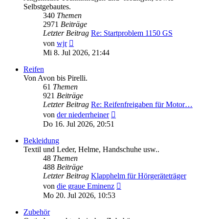
Selbstgebautes.
340
Themen
2971
Beiträge
Letzter Beitrag
Re: Startproblem 1150 GS
Neuester
von
wjr
Beitrag
Mi 8. Jul 2026, 21:44
Reifen
Von Avon bis Pirelli.
61
Themen
921
Beiträge
Letzter Beitrag
Re: Reifenfreigaben für Motor…
Neuester
von
der niederrheiner
Beitrag
Do 16. Jul 2026, 20:51
Bekleidung
Textil und Leder, Helme, Handschuhe usw..
48
Themen
488
Beiträge
Letzter Beitrag
Klapphelm für Hörgeräteträger
Neuester
von
die graue Eminenz
Beitrag
Mo 20. Jul 2026, 10:53
Zubehör