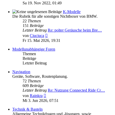
Beitrag
Sa 19. Nov 2022, 01:49
K-Modelle
Die Rubrik für alle sonstigen Nichtboxer von BMW.
22
Themen
151
Beiträge
Letzter Beitrag
Re: polter Geräusche beim Bre…
Neuester
von
Ciuciuca
Beitrag
Fr 15. Mai 2026, 19:31
Modellunabhängige Foren
Themen
Beiträge
Letzter Beitrag
Navigation
Geräte, Software, Routenplanung.
72
Themen
609
Beiträge
Letzter Beitrag
Re: Nutzung Connected Ride Cr…
Neuester
von
Rainkra
Beitrag
Mi 3. Jun 2026, 07:51
Technik & Basteln
Allgemeine Technikfragen und -lösungen, sowie