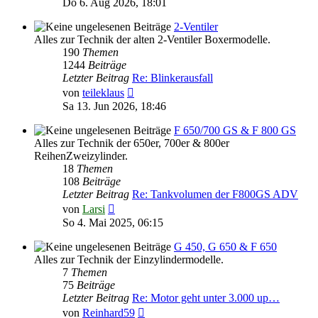
Do 6. Aug 2026, 18:01
2-Ventiler
Alles zur Technik der alten 2-Ventiler Boxermodelle.
190
Themen
1244
Beiträge
Letzter Beitrag
Re: Blinkerausfall
Neuester
von
teileklaus
Beitrag
Sa 13. Jun 2026, 18:46
F 650/700 GS & F 800 GS
Alles zur Technik der 650er, 700er & 800er
ReihenZweizylinder.
18
Themen
108
Beiträge
Letzter Beitrag
Re: Tankvolumen der F800GS ADV
Neuester
von
Larsi
Beitrag
So 4. Mai 2025, 06:15
G 450, G 650 & F 650
Alles zur Technik der Einzylindermodelle.
7
Themen
75
Beiträge
Letzter Beitrag
Re: Motor geht unter 3.000 up…
Neuester
von
Reinhard59