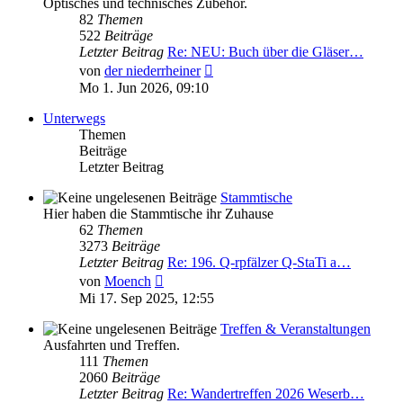
Optisches und technisches Zubehör.
82
Themen
522
Beiträge
Letzter Beitrag
Re: NEU: Buch über die Gläser…
Neuester
von
der niederrheiner
Beitrag
Mo 1. Jun 2026, 09:10
Unterwegs
Themen
Beiträge
Letzter Beitrag
Stammtische
Hier haben die Stammtische ihr Zuhause
62
Themen
3273
Beiträge
Letzter Beitrag
Re: 196. Q-rpfälzer Q-StaTi a…
Neuester
von
Moench
Beitrag
Mi 17. Sep 2025, 12:55
Treffen & Veranstaltungen
Ausfahrten und Treffen.
111
Themen
2060
Beiträge
Letzter Beitrag
Re: Wandertreffen 2026 Weserb…