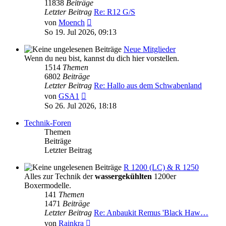
11838
Beiträge
Letzter Beitrag
Re: R12 G/S
Neuester
von
Moench
Beitrag
So 19. Jul 2026, 09:13
Neue Mitglieder
Wenn du neu bist, kannst du dich hier vorstellen.
1514
Themen
6802
Beiträge
Letzter Beitrag
Re: Hallo aus dem Schwabenland
Neuester
von
GSA1
Beitrag
So 26. Jul 2026, 18:18
Technik-Foren
Themen
Beiträge
Letzter Beitrag
R 1200 (LC) & R 1250
Alles zur Technik der
wassergekühlten
1200er
Boxermodelle.
141
Themen
1471
Beiträge
Letzter Beitrag
Re: Anbaukit Remus 'Black Haw…
Neuester
von
Rainkra