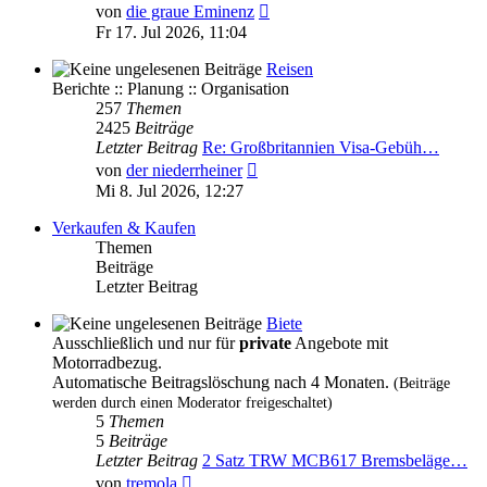
Neuester
von
die graue Eminenz
Beitrag
Fr 17. Jul 2026, 11:04
Reisen
Berichte :: Planung :: Organisation
257
Themen
2425
Beiträge
Letzter Beitrag
Re: Großbritannien Visa-Gebüh…
Neuester
von
der niederrheiner
Beitrag
Mi 8. Jul 2026, 12:27
Verkaufen & Kaufen
Themen
Beiträge
Letzter Beitrag
Biete
Ausschließlich und nur für
private
Angebote mit
Motorradbezug.
Automatische Beitragslöschung nach 4 Monaten.
(Beiträge
werden durch einen Moderator freigeschaltet)
5
Themen
5
Beiträge
Letzter Beitrag
2 Satz TRW MCB617 Bremsbeläge…
Neuester
von
tremola