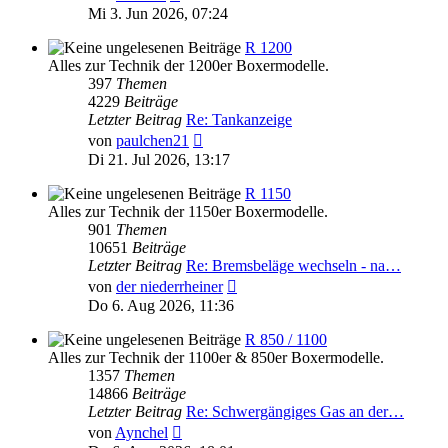
Beitrag
Mi 3. Jun 2026, 07:24
R 1200
Alles zur Technik der 1200er Boxermodelle.
397
Themen
4229
Beiträge
Letzter Beitrag
Re: Tankanzeige
Neuester
von
paulchen21
Beitrag
Di 21. Jul 2026, 13:17
R 1150
Alles zur Technik der 1150er Boxermodelle.
901
Themen
10651
Beiträge
Letzter Beitrag
Re: Bremsbeläge wechseln - na…
Neuester
von
der niederrheiner
Beitrag
Do 6. Aug 2026, 11:36
R 850 / 1100
Alles zur Technik der 1100er & 850er Boxermodelle.
1357
Themen
14866
Beiträge
Letzter Beitrag
Re: Schwergängiges Gas an der…
Neuester
von
Aynchel
Beitrag