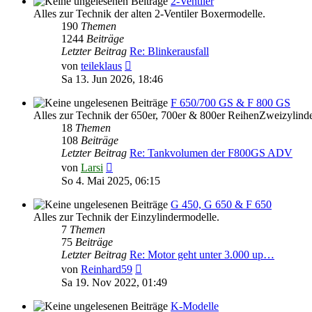
2-Ventiler
Alles zur Technik der alten 2-Ventiler Boxermodelle.
190
Themen
1244
Beiträge
Letzter Beitrag
Re: Blinkerausfall
Neuester
von
teileklaus
Beitrag
Sa 13. Jun 2026, 18:46
F 650/700 GS & F 800 GS
Alles zur Technik der 650er, 700er & 800er ReihenZweizylinde
18
Themen
108
Beiträge
Letzter Beitrag
Re: Tankvolumen der F800GS ADV
Neuester
von
Larsi
Beitrag
So 4. Mai 2025, 06:15
G 450, G 650 & F 650
Alles zur Technik der Einzylindermodelle.
7
Themen
75
Beiträge
Letzter Beitrag
Re: Motor geht unter 3.000 up…
Neuester
von
Reinhard59
Beitrag
Sa 19. Nov 2022, 01:49
K-Modelle