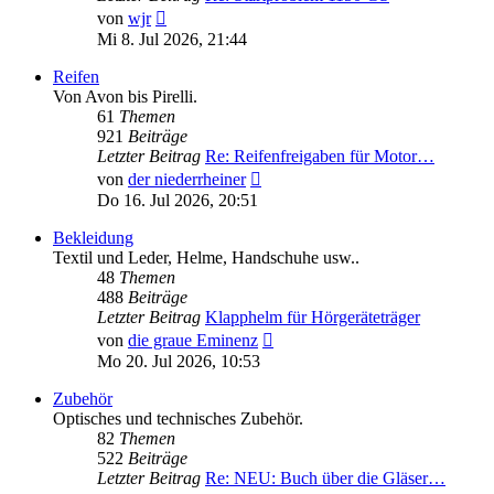
Neuester
von
wjr
Beitrag
Mi 8. Jul 2026, 21:44
Reifen
Von Avon bis Pirelli.
61
Themen
921
Beiträge
Letzter Beitrag
Re: Reifenfreigaben für Motor…
Neuester
von
der niederrheiner
Beitrag
Do 16. Jul 2026, 20:51
Bekleidung
Textil und Leder, Helme, Handschuhe usw..
48
Themen
488
Beiträge
Letzter Beitrag
Klapphelm für Hörgeräteträger
Neuester
von
die graue Eminenz
Beitrag
Mo 20. Jul 2026, 10:53
Zubehör
Optisches und technisches Zubehör.
82
Themen
522
Beiträge
Letzter Beitrag
Re: NEU: Buch über die Gläser…