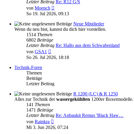
Letzter Beitrag
Re: R12 G/S
Neuester
von
Moench
Beitrag
So 19. Jul 2026, 09:13
Neue Mitglieder
Wenn du neu bist, kannst du dich hier vorstellen.
1514
Themen
6802
Beiträge
Letzter Beitrag
Re: Hallo aus dem Schwabenland
Neuester
von
GSA1
Beitrag
So 26. Jul 2026, 18:18
Technik-Foren
Themen
Beiträge
Letzter Beitrag
R 1200 (LC) & R 1250
Alles zur Technik der
wassergekühlten
1200er Boxermodelle.
141
Themen
1471
Beiträge
Letzter Beitrag
Re: Anbaukit Remus 'Black Haw…
Neuester
von
Rainkra
Beitrag
Mi 3. Jun 2026, 07:24