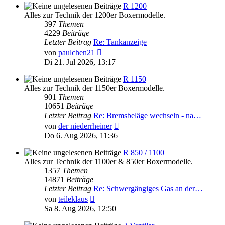
R 1200
Alles zur Technik der 1200er Boxermodelle.
397
Themen
4229
Beiträge
Letzter Beitrag
Re: Tankanzeige
Neuester
von
paulchen21
Beitrag
Di 21. Jul 2026, 13:17
R 1150
Alles zur Technik der 1150er Boxermodelle.
901
Themen
10651
Beiträge
Letzter Beitrag
Re: Bremsbeläge wechseln - na…
Neuester
von
der niederrheiner
Beitrag
Do 6. Aug 2026, 11:36
R 850 / 1100
Alles zur Technik der 1100er & 850er Boxermodelle.
1357
Themen
14871
Beiträge
Letzter Beitrag
Re: Schwergängiges Gas an der…
Neuester
von
teileklaus
Beitrag
Sa 8. Aug 2026, 12:50