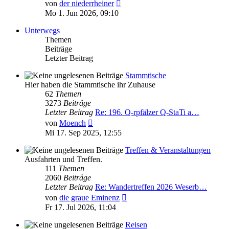
Neuester
von
der niederrheiner
Beitrag
Mo 1. Jun 2026, 09:10
Unterwegs
Themen
Beiträge
Letzter Beitrag
Stammtische
Hier haben die Stammtische ihr Zuhause
62
Themen
3273
Beiträge
Letzter Beitrag
Re: 196. Q-rpfälzer Q-StaTi a…
Neuester
von
Moench
Beitrag
Mi 17. Sep 2025, 12:55
Treffen & Veranstaltungen
Ausfahrten und Treffen.
111
Themen
2060
Beiträge
Letzter Beitrag
Re: Wandertreffen 2026 Weserb…
Neuester
von
die graue Eminenz
Beitrag
Fr 17. Jul 2026, 11:04
Reisen