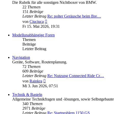
Die Rubrik für alle sonstigen Nichtboxer von BMW.
22
Themen
151
Beiträge
Letzter Beitrag
Re: polter Geräusche beim Bre…
Neuester
von
Ciuciuca
Beitrag
Fr 15. Mai 2026, 19:31
Modellunabhängige Foren
Themen
Beiträge
Letzter Beitrag
Navigation
Geräte, Software, Routenplanung.
72
Themen
609
Beiträge
Letzter Beitrag
Re: Nutzung Connected Ride Cr…
Neuester
von
Rainkra
Beitrag
Mi 3. Jun 2026, 07:51
Technik & Basteln
Allgemeine Technikfragen und -lösungen, sowie Selbstgebaute
340
Themen
2971
Beiträge
Letzter Beitrag
Re: Startproblem 1150 GS